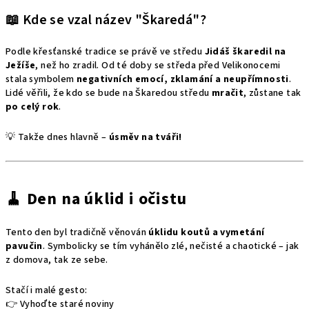
📖 Kde se vzal název "Škaredá"?
Podle křesťanské tradice se právě ve středu
Jidáš škaredil na
Ježíše
, než ho zradil. Od té doby se středa před Velikonocemi
stala symbolem
negativních emocí, zklamání a neupřímnosti
.
Lidé věřili, že kdo se bude na Škaredou středu
mračit
, zůstane tak
po celý rok
.
💡 Takže dnes hlavně –
úsměv na tváři!
🧹 Den na úklid i očistu
Tento den byl tradičně věnován
úklidu koutů a vymetání
pavučin
. Symbolicky se tím vyhánělo zlé, nečisté a chaotické – jak
z domova, tak ze sebe.
Stačí i malé gesto:
👉 Vyhoďte staré noviny