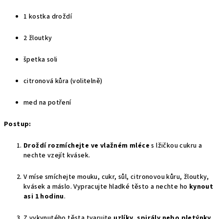
1 kostka droždí
2 žloutky
špetka soli
citronová kůra (volitelně)
med na potření
Postup:
Droždí rozmíchejte ve vlažném mléce
s lžičkou cukru a
nechte vzejít kvásek.
V míse smíchejte mouku, cukr, sůl, citronovou kůru, žloutky,
kvásek a máslo. Vypracujte hladké těsto a nechte ho
kynout
asi 1 hodinu
.
Z vykynutého těsta tvarujte
uzlíky, spirály nebo pletýnky
,