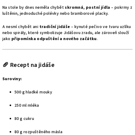
Na stole by dnes neměla chybět
skromná, postní jídla
– pokrmy z
luštěnin, jednoduché polévky nebo bramborové placky.
A nesmí chybět ani
tradiční jidáše
– kynuté pečivo ve tvaru uzlíku
nebo spirály, které symbolizuje Jidášovu zradu, ale zároveň slouží
jako
připomínka odpuštění a nového začátku
.
🥖 Recept na jidáše
Suroviny:
500 g hladké mouky
250 ml mléka
80 g cukru
80 g rozpuštěného másla