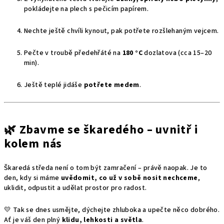
pokládejte na plech s pečicím papírem.
Nechte ještě chvíli kynout, pak potřete rozšlehaným vejcem.
Pečte v troubě předehřáté na
180 °C
dozlatova (cca 15–20
min).
Ještě teplé jidáše
potřete medem
.
🌿 Zbavme se škaredého – uvnitř i
kolem nás
Škaredá středa není o tom být zamračení – právě naopak. Je to
den, kdy si máme
uvědomit, co už v sobě nosit nechceme
,
uklidit, odpustit a udělat prostor pro radost.
💛 Tak se dnes usmějte, dýchejte zhluboka a upečte něco dobrého.
Ať je váš den plný
klidu, lehkosti a světla
.