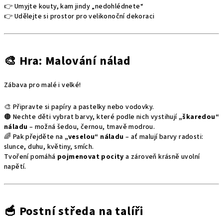
👉 Umyjte kouty, kam jindy „nedohlédnete“
👉 Udělejte si prostor pro velikonoční dekoraci
🎨 Hra: Malování nálad
Zábava pro malé i velké!
🎨 Připravte si papíry a pastelky nebo vodovky.
🟤 Nechte děti vybrat barvy, které podle nich vystihují
„škaredou“
náladu
– možná šedou, černou, tmavě modrou.
🌈 Pak přejděte na
„veselou“ náladu
– ať malují barvy radosti:
slunce, duhu, květiny, smích.
Tvoření pomáhá
pojmenovat pocity
a zároveň krásně uvolní
napětí.
🥣 Postní středa na talíři