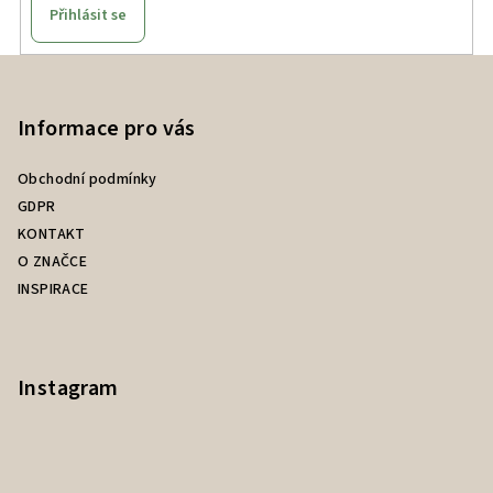
Přihlásit se
Z
á
p
Informace pro vás
a
Obchodní podmínky
t
GDPR
í
KONTAKT
O ZNAČCE
INSPIRACE
Instagram