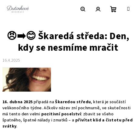
Přejít
na
obsah
Nákupní
Hledat
Přihlášení
😠➡️😊 Škaredá středa: Den,
košík
kdy se nesmíme mračit
16.4.2025
16. dubna 2025
připadá na
Škaredou středu
, která je součástí
velikonočního týdne. Ačkoliv název zní pochmurně, ve skutečnosti
má tento den velmi
pozitivní poselství
: zbavit se všeho
špatného, špatné nálady i zmatků – a
přivítat klid a čistotu před
svátky
.