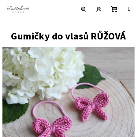
Přejít
na
obsah
Nákupní
Hledat
Přihlášení
Gumičky do vlasů RŮŽOVÁ
košík