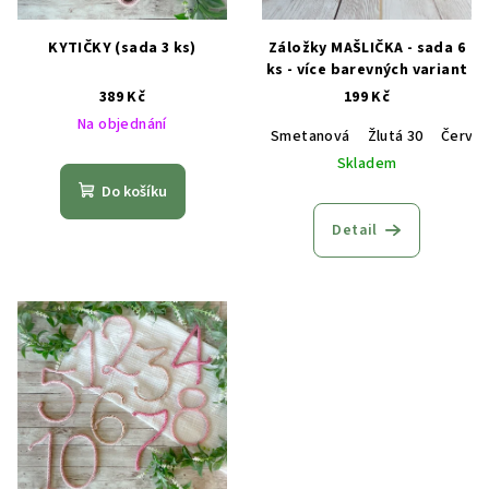
KYTIČKY (sada 3 ks)
Záložky MAŠLIČKA - sada 6
ks - více barevných variant
389 Kč
199 Kč
Na objednání
Smetanová
Žlutá 30
Červen
Skladem
Do košíku
Detail