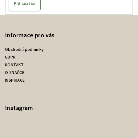
Přihlásit se
Z
á
p
Informace pro vás
a
Obchodní podmínky
t
GDPR
í
KONTAKT
O ZNAČCE
INSPIRACE
Instagram