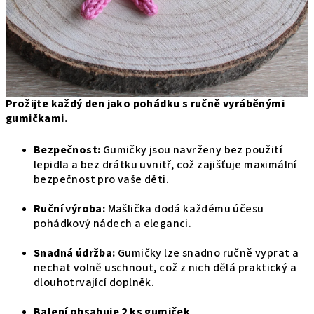
Prožijte každý den jako pohádku s ručně vyráběnými
gumičkami.
Bezpečnost:
Gumičky jsou navrženy bez použití
lepidla a bez drátku uvnitř, což zajišťuje maximální
bezpečnost pro vaše děti.
Ruční výroba
:
Mašlička dodá každému účesu
pohádkový nádech a eleganci.
Snadná údržba:
Gumičky lze snadno ručně vyprat a
nechat volně uschnout, což z nich dělá praktický a
dlouhotrvající doplněk.
Balení obsahuje 2 ks gumiček