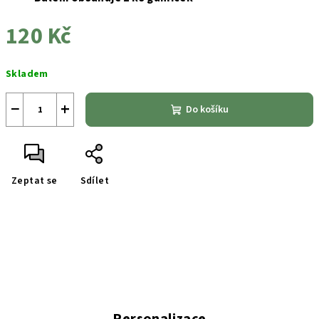
120 Kč
Měrná
Skladem
cena:
−
+
Do košíku
Zeptat se
Sdílet