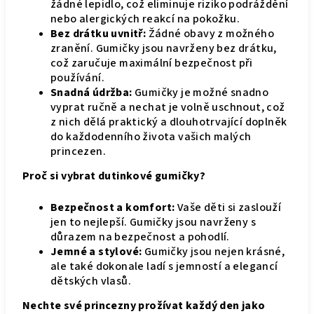
žádné lepidlo, což eliminuje riziko podráždění
nebo alergických reakcí na pokožku.
Bez drátku uvnitř:
Žádné obavy z možného
zranění. Gumičky jsou navrženy bez drátku,
což zaručuje maximální bezpečnost při
používání.
Snadná údržba:
Gumičky je možné snadno
vyprat ručně a nechat je volně uschnout, což
z nich dělá praktický a dlouhotrvající doplněk
do každodenního života vašich malých
princezen.
Proč si vybrat dutinkové gumičky?
Bezpečnost a komfort:
Vaše děti si zaslouží
jen to nejlepší. Gumičky jsou navrženy s
důrazem na bezpečnost a pohodlí.
Jemné a stylové:
Gumičky jsou nejen krásné,
ale také dokonale ladí s jemností a elegancí
dětských vlasů.
Nechte své princezny prožívat každý den jako