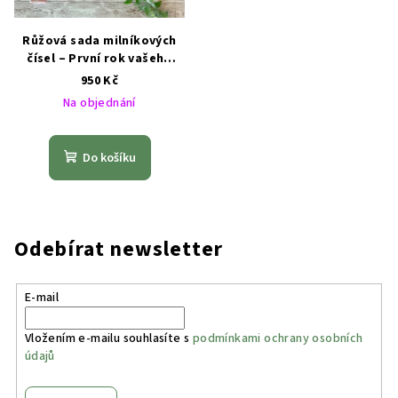
Růžová sada milníkových
čísel – První rok vašeho
miminka
950 Kč
Na objednání
Do košíku
Odebírat newsletter
E-mail
Vložením e-mailu souhlasíte s
podmínkami ochrany osobních
údajů