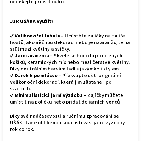
nečekejte příliš dlouho.
Jak UŠÁKA využít?
✔
Velikonoční tabule
– Umístěte zajíčky na talíře
hostů jako něžnou dekoraci nebo je naaranžujte na
stůl mezi květiny a svíčky.
✔
Jarní aranžmá
– Skvěle se hodí do proutěných
košíků, keramických mís nebo mezi čerstvé květiny.
Díky neutrálním barvám ladí s jakýmkoli stylem.
✔
Dárek k pomlázce
– Překvapte děti originální
velikonoční dekorací, která jim zůstane i po
svátcích.
✔
Minimalistická jarní výzdoba
– Zajíčky můžete
umístit na poličku nebo přidat do jarních věnců.
Díky své nadčasovosti a ručnímu zpracování se
UŠÁK stane oblíbenou součástí vaší jarní výzdoby
rok co rok.