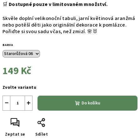
🛒
Dostupné pouze v limitovaném množství.
Skvěle doplní velikonoční tabuli, jarní květinová aranžmá
nebo potěší děti jako originální dekorace k pomlázce.
Pořiďte si svou sadu včas, než zmizí. 🌸🐰
BARVA
149 Kč
Měrná
Zvolte variantu
cena:
−
+
Do košíku
Zeptat se
Sdílet