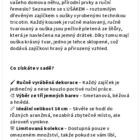
vašeho domova něhu, přírodní prvky a ruční
řemeslo? Seznamte se s UŠÁKEM – roztomilým
dřevěným zajíčkem s oušky vyrobenými technikou
tricotin. Každý kousek je ručně malovaný, ručně
tvarovaný a ouška jsou pečlivě pletená ze šňůry,
která je navlečena na jemný drátek. Díky tomu mají
ouška krásný tvar, jedno je lehce sklopené, což
dodává zajíčkovi hravý a přirozený vzhled.
Co získáte v sadě?
🖌
Ručně vyráběná dekorace
– Každý zajíček je
jedinečný a nese kouzlo poctivé ruční práce.
🎨
Výběr ze tří
jemných barev
– Smetanová, béžová
a hnědá.
📏
Ideální velikost 14 cm
– Skvěle se hodí do
různých aranžmá, nezabírá zbytečně místo, ale
zároveň vynikne.
🌸
Limitovaná kolekce
– Dostupná pouze v
omezeném množství, takže pokud se vám líbí,