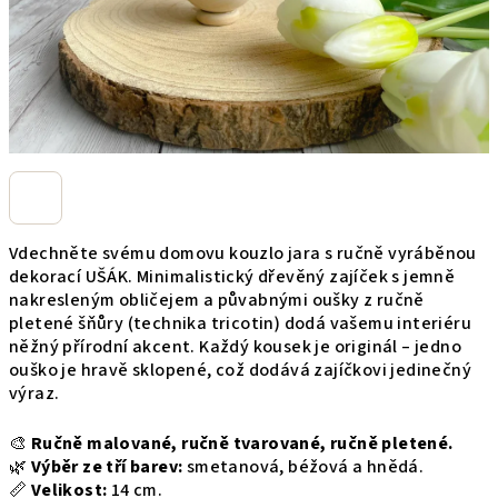
Vdechněte svému domovu kouzlo jara s ručně vyráběnou
dekorací UŠÁK. Minimalistický dřevěný zajíček s jemně
nakresleným obličejem a půvabnými oušky z ručně
pletené šňůry (technika tricotin) dodá vašemu interiéru
něžný přírodní akcent. Každý kousek je originál – jedno
ouško je hravě sklopené, což dodává zajíčkovi jedinečný
výraz.
🎨
Ručně malované, ručně tvarované, ručně pletené.
🌿
Výběr ze tří barev:
smetanová, béžová a hnědá.
📏
Velikost:
14 cm.