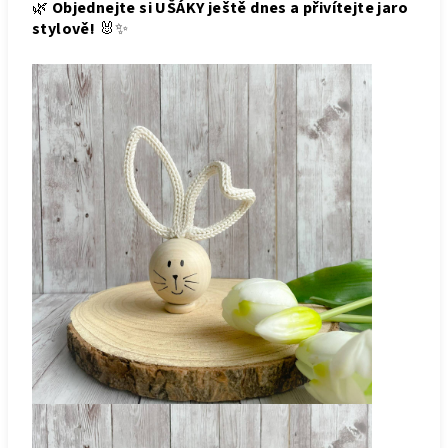
🌿
Objednejte si UŠÁKY ještě dnes a přivítejte jaro
stylově!
🐰✨