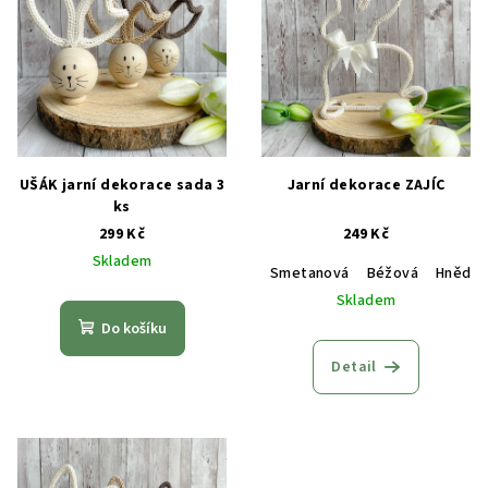
UŠÁK jarní dekorace sada 3
Jarní dekorace ZAJÍC
ks
299 Kč
249 Kč
Skladem
Smetanová
Béžová
Hnědá
Skladem
Do košíku
Detail