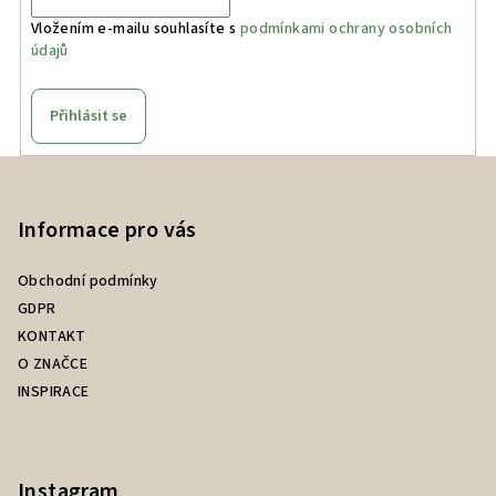
Vložením e-mailu souhlasíte s
podmínkami ochrany osobních
údajů
Přihlásit se
Z
á
p
Informace pro vás
a
Obchodní podmínky
t
GDPR
í
KONTAKT
O ZNAČCE
INSPIRACE
Instagram