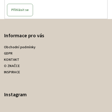
Přihlásit se
Z
á
p
Informace pro vás
a
Obchodní podmínky
t
GDPR
í
KONTAKT
O ZNAČCE
INSPIRACE
Instagram