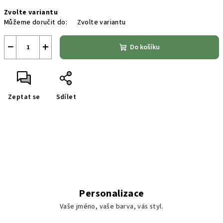
Měrná
Zvolte variantu
cena:
Můžeme doručit do:
Zvolte variantu
−
+
Do košíku
Zeptat se
Sdílet
Personalizace
Vaše jméno, vaše barva, vás styl.