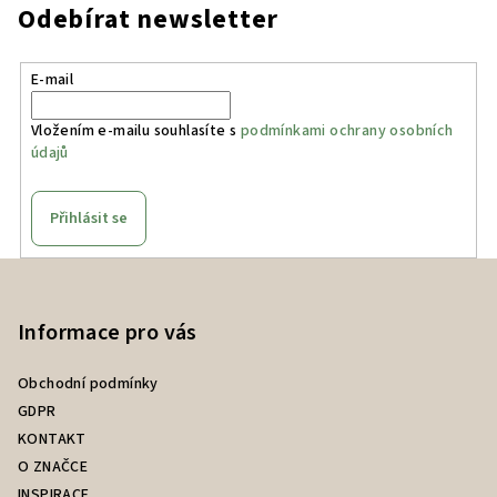
Odebírat newsletter
E-mail
Vložením e-mailu souhlasíte s
podmínkami ochrany osobních
údajů
Přihlásit se
Z
á
p
Informace pro vás
a
Obchodní podmínky
t
GDPR
í
KONTAKT
O ZNAČCE
INSPIRACE