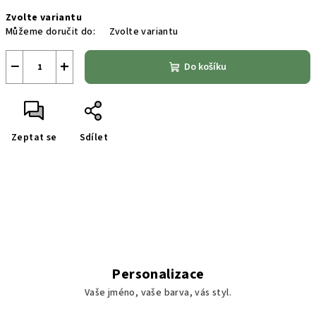
Měrná
Zvolte variantu
cena:
Můžeme doručit do:
Zvolte variantu
−
+
Do košíku
Zeptat se
Sdílet
Personalizace
Vaše jméno, vaše barva, vás styl.