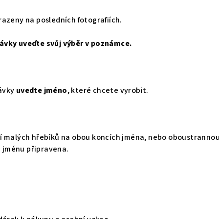
azeny na posledních fotografiích.
ávky uveďte svůj výběr v poznámce.
ávky
uveďte jméno
, které chcete vyrobit.
í malých hřebíků na obou koncích jména, nebo oboustranno
na jménu připravena.