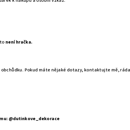
dárek k nákupu a osobní vzkaz.
oto
není hračka.
 obchůdku. Pokud máte nějaké dotazy, kontaktujte mě, rád
ramu: @dutinkove_dekorace