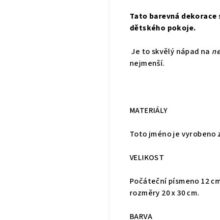
Tato barevná dekorace
dětského pokoje.
Je to skvělý nápad na
ne
nejmenší.
MATERIÁLY
Toto jméno je vyrobeno z
VELIKOST
Počáteční písmeno 12 cm 
rozměry 20 x 30 cm.
BARVA