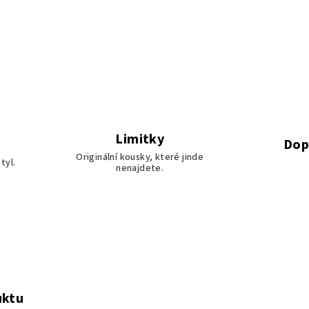
Limitky
Dop
Originální kousky, které jinde
tyl.
nenajdete.
uktu