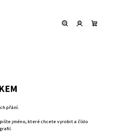
Hledat
Přihlášení
Nákupní
košík
ČKEM
ch přání.
šte jméno, které chcete vyrobit a číslo
rafií.