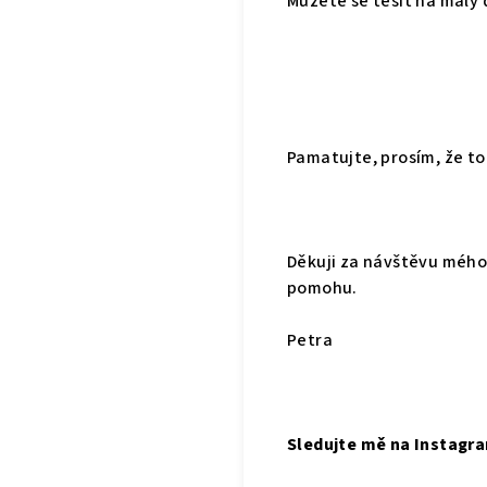
Můžete se těšit na malý 
Pamatujte, prosím, že t
Děkuji za návštěvu mého
pomohu.
Petra
Sledujte mě na Instag