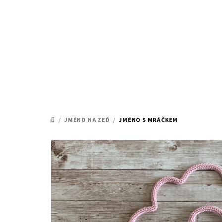
Přejít
na
obsah
/
JMÉNO NA ZEĎ
/
JMÉNO S MRÁČKEM
DOMŮ