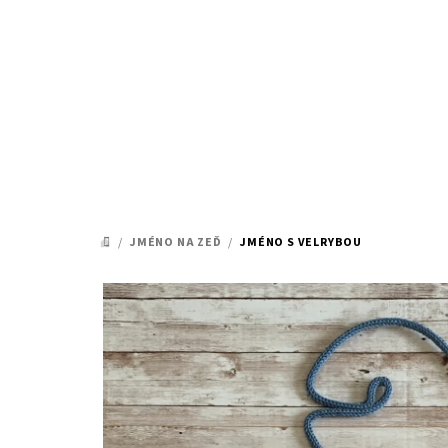
Přejít
na
obsah
/
JMÉNO NA ZEĎ
/
JMÉNO S VELRYBOU
DOMŮ