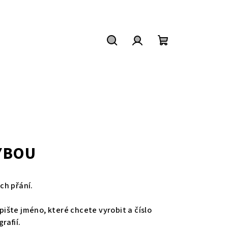
Hledat
Přihlášení
Nákupní
košík
YBOU
ch přání.
šte jméno, které chcete vyrobit a číslo
rafií.