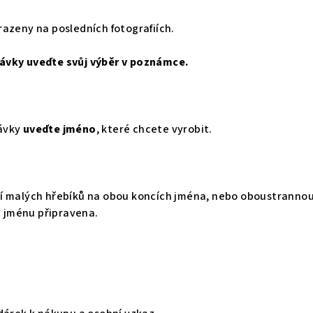
azeny na posledních fotografiích.
ávky uveďte svůj výběr v poznámce.
ávky
uveďte jméno
, které chcete vyrobit.
í malých hřebíků na obou koncích jména, nebo oboustranno
na jménu připravena.