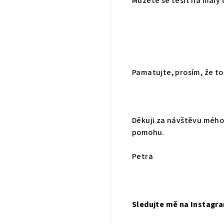
Můžete se těšit na malý 
Pamatujte, prosím, že t
Děkuji za návštěvu mého
pomohu.
Petra
Sledujte mě na Instag