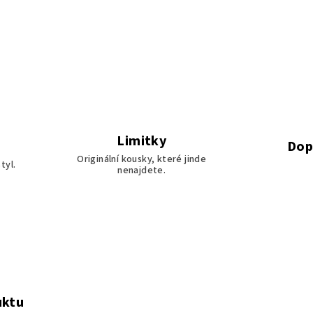
Limitky
Dop
Originální kousky, které jinde
tyl.
nenajdete.
uktu