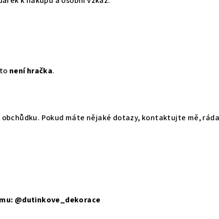
dárek k nákupu a osobní vzkaz.
oto
není hračka
.
 obchůdku. Pokud máte nějaké dotazy, kontaktujte mě, rád
ramu: @dutinkove_dekorace