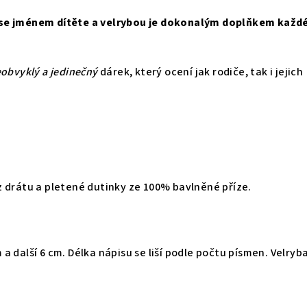
se jménem dítěte a velrybou je dokonalým doplňkem každ
obvyklý a jedinečný
dárek, který ocení jak rodiče, tak i jejich
 drátu a pletené dutinky ze 100% bavlněné příze.
a další 6 cm. Délka nápisu se liší podle počtu písmen. Velryb