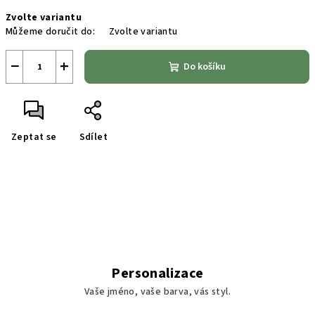
Měrná
Zvolte variantu
cena:
Můžeme doručit do:
Zvolte variantu
−
+
Do košíku
Zeptat se
Sdílet
Personalizace
Vaše jméno, vaše barva, vás styl.