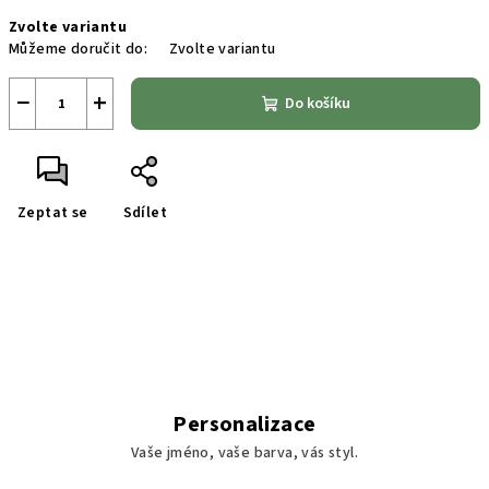
Měrná
Zvolte variantu
cena:
Můžeme doručit do:
Zvolte variantu
−
+
Do košíku
Zeptat se
Sdílet
Personalizace
Vaše jméno, vaše barva, vás styl.