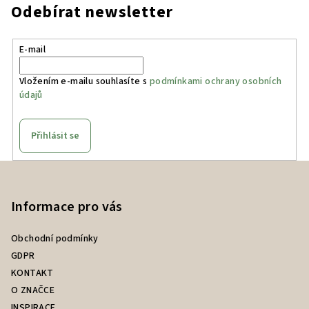
Odebírat newsletter
E-mail
Vložením e-mailu souhlasíte s
podmínkami ochrany osobních
údajů
Přihlásit se
Z
á
p
Informace pro vás
a
Obchodní podmínky
t
GDPR
í
KONTAKT
O ZNAČCE
INSPIRACE