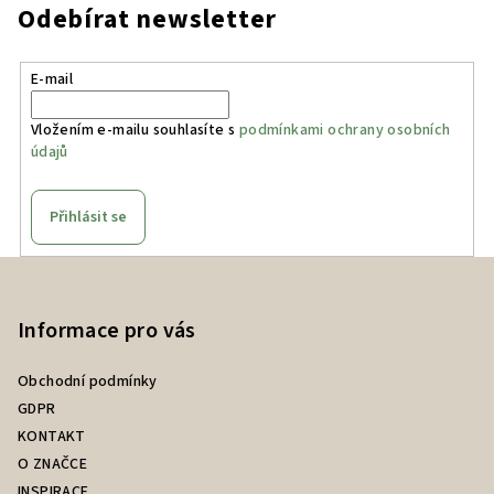
Odebírat newsletter
E-mail
Vložením e-mailu souhlasíte s
podmínkami ochrany osobních
údajů
Přihlásit se
Z
á
p
Informace pro vás
a
Obchodní podmínky
t
GDPR
í
KONTAKT
O ZNAČCE
INSPIRACE