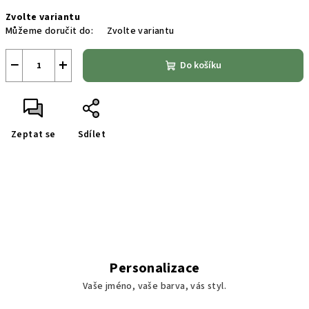
Měrná
Zvolte variantu
cena:
Můžeme doručit do:
Zvolte variantu
−
+
Do košíku
Zeptat se
Sdílet
Personalizace
Vaše jméno, vaše barva, vás styl.